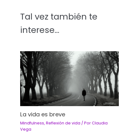
Tal vez también te
interese...
La vida es breve
Mindfulness
,
Reflexión de vida
/ Por
Claudia
Vega