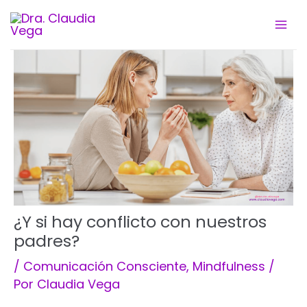
Ir
al
contenido
¿Y si hay conflicto con nuestros
padres?
/
Comunicación Consciente
,
Mindfulness
/
Por
Claudia Vega