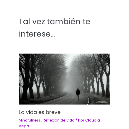
Tal vez también te
interese...
La vida es breve
Mindfulness
,
Reflexión de vida
/ Por
Claudia
Vega