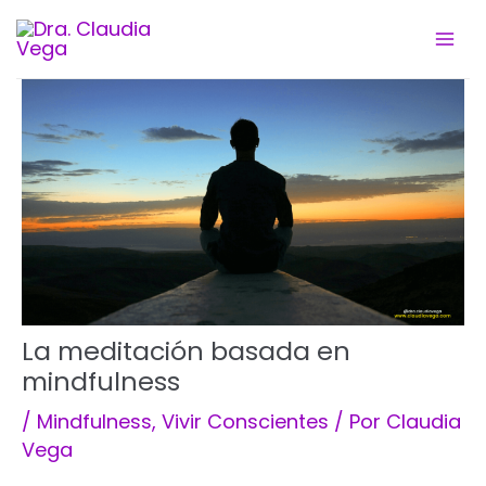
Ir
al
contenido
La meditación basada en
mindfulness
/
Mindfulness
,
Vivir Conscientes
/ Por
Claudia
Vega