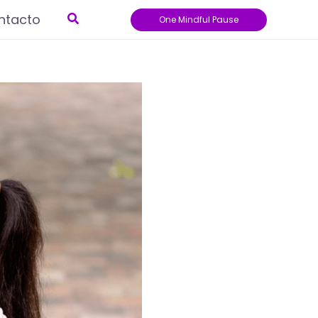
Buscar
ntacto
One Mindful Pause