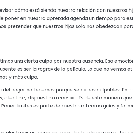
isar cómo está siendo nuestra relación con nuestros hijo
e poner en nuestra apretada agenda un tiempo para esta
os pretender que nuestros hijos solo nos obedezcan porque
imos una cierta culpa por nuestra ausencia. Esa emoción 
sente es ser la «ogra» de la película. Lo que no vemos es
emas y más culpa.
 del hogar no tenemos porqué sentirnos culpables. En c
atentos y dispuestos a convivir. Es de esta manera que 
Poner límites es parte de nuestro rol como guías y forma
 los electrónicos, pareciera que dentro de un mismo hoga