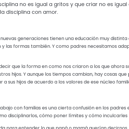
plina no es igual a gritos y que criar no es igual
la disciplina con amor.
nuevas generaciones tienen una educación muy distinta a l
n y las formas también. Y como padres necesitamos adapt
 decir que la forma en como nos criaron a los que ahora
tros hijos. Y aunque los tiempos cambian, hay cosas qu
r a sus hijos de acuerdo a los valores de ese núcleo famili
ajo con familias es una cierta confusión en los padres en
cómo disciplinarlos, cómo poner límites y cómo inculcarles 
da para entender lo que papá o mamá querían decirnos. 