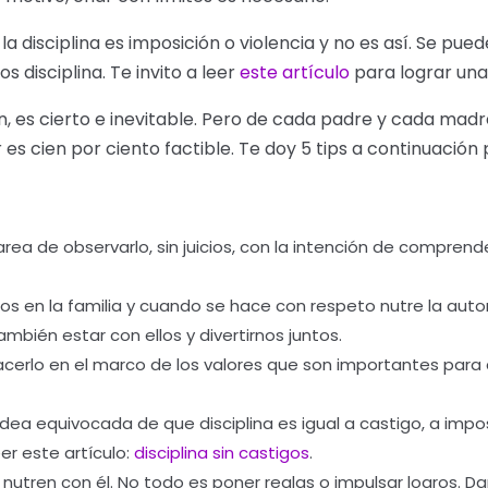
disciplina es imposición o violencia y no es así. Se puede
 disciplina. Te invito a leer
este artículo
para lograr un
 es cierto e inevitable. Pero de cada padre y cada mad
r es cien por ciento factible. Te doy 5 tips a continuación
area de observarlo, sin juicios, con la intención de comprende
zos en la familia y cuando se hace con respeto nutre la aut
ambién estar con ellos y divertirnos juntos.
hacerlo en el marco de los valores que son importantes para 
idea equivocada de que disciplina es igual a castigo, a impos
er este artículo:
disciplina sin castigos
.
 nutren con él. No todo es poner reglas o impulsar logros. Da