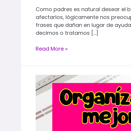
Como padres es natural desear el 
afectarlos, lógicamente nos preoc
frases que dañan en lugar de ayudar
decimos o tratamos […]
Read More »
Guía
para
mamás
–
¡Organízate
mejor!