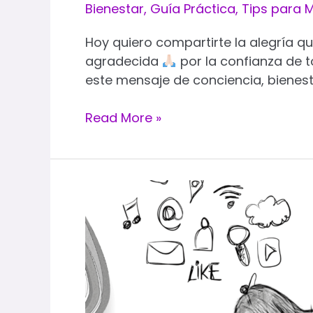
Bienestar
,
Guía Práctica
,
Tips para
Hoy quiero compartirte la alegría 
agradecida
por la confianza de t
este mensaje de conciencia, bienest
Read More »
Las
mamás
y
el
manejo
del
tiempo