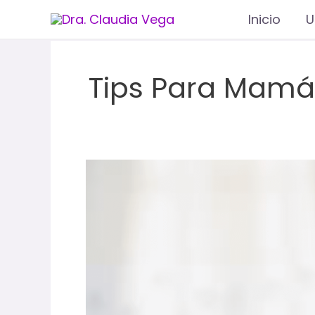
Ir
Inicio
U
al
contenido
Tips Para Mamá
Frases
que
pueden
dañar
a
nuestros
hijos…