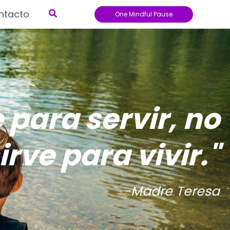
Buscar
ntacto
One Mindful Pause
 para servir, no
irve para vivir."
-Madre Teresa