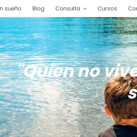
n sueño
Blog
Consulta
Cursos
Co
"Quien no vive
s